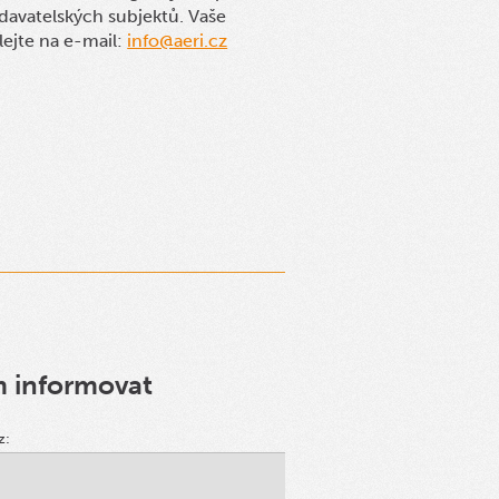
davatelských subjektů. Vaše
lejte na e-mail:
info@aeri.cz
m informovat
z: