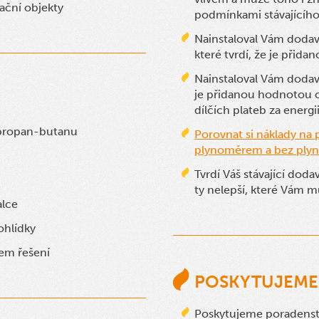
ační objekty
podmínkami stávajícího
Nainstaloval Vám dodav
které tvrdí, že je při
Nainstaloval Vám dodava
je přidanou hodnotou 
dílčích plateb za energi
 propan-butanu
Porovnat si náklady na 
plynoměrem a bez ply
Tvrdí Váš stávající dod
ty nelepší, které Vám 
alce
ohlídky
em řešení
POSKYTUJEME
Poskytujeme poradenství