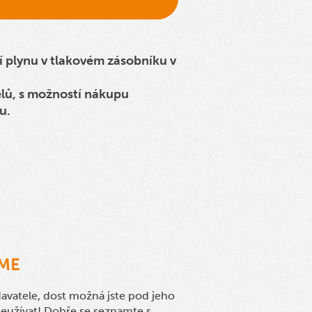
 plynu v tlakovém zásobníku v
elů, s možností nákupu
u.
ME
odavatele, dost možná jste pod jeho
neužívat! Dobře se seznamte s