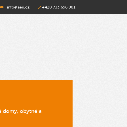
info@aeri.cz
+420 733 696 901
né domy, obytné a