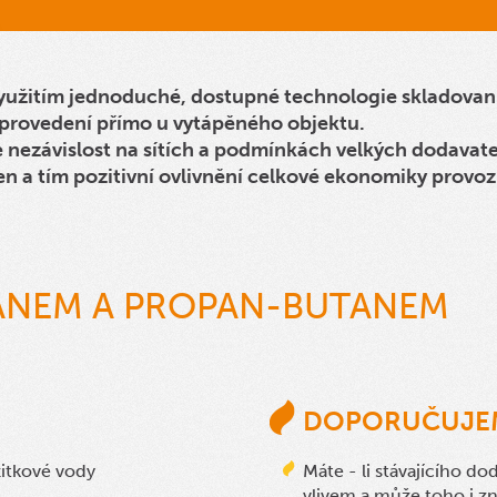
yužitím jednoduché, dostupné technologie skladovaní
ovedení přímo u vytápěného objektu.
je nezávislost na sítích a podmínkách velkých dodavat
en a tím pozitivní ovlivnění celkové ekonomiky provoz
ANEM A PROPAN-BUTANEM
DOPORUČUJE
žitkové vody
Máte - li stávajícího d
vlivem a může toho i z