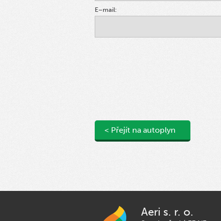
E–mail:
< Přejít na autoplyn
Aeri s. r. o.