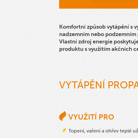
Komfortní způsob vytápění s v
nadzemním nebo podzemním pr
Vlastní zdroj energie poskytu
produktu s využitím akčních c
VYTÁPĚNÍ PROP
VYUŽITÍ PRO
Topení, vaření a ohřev teplé u