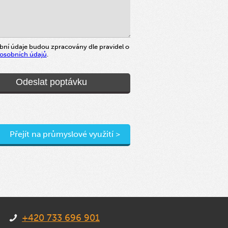
bní údaje budou zpracovány dle pravidel o
osobních údajů
.
Přejít na průmyslové využití >
+420 733 696 901