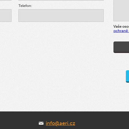
Telefon:
Vaše oso
ochraně 
info@aeri.cz