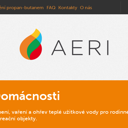
ění propan-butanem
FAQ
Kontakty
O nás
omácnosti
ení, vaření a ohřev teplé užitkové vody pro rodin
reační objekty.