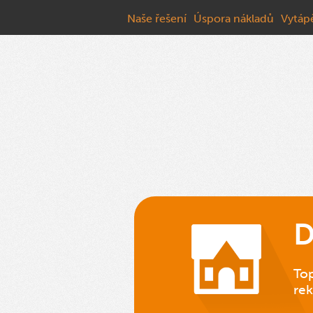
Naše řešení
Úspora nákladů
Vytáp
D
Top
rek