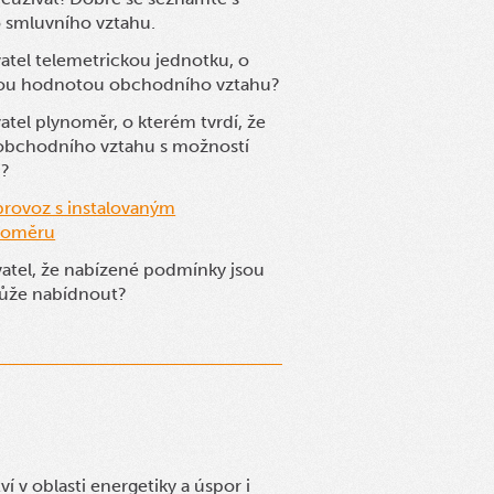
 smluvního vztahu.
atel telemetrickou jednotku, o
danou hodnotou obchodního vztahu?
tel plynoměr, o kterém tvrdí, že
obchodního vztahu s možností
i?
provoz s instalovaným
noměru
avatel, že nabízené podmínky jsou
může nabídnout?
 v oblasti energetiky a úspor i